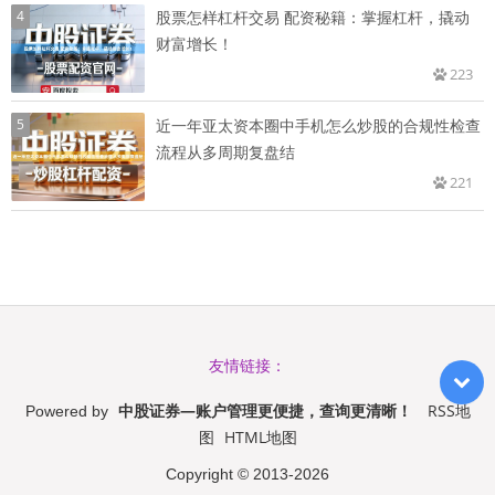
4
股票怎样杠杆交易 配资秘籍：掌握杠杆，撬动
财富增长！
223
5
近一年亚太资本圈中手机怎么炒股的合规性检查
流程从多周期复盘结
221
友情链接：
中股证券—账户管理更便捷，查询更清晰！
RSS地
Powered by
图
HTML地图
Copyright
© 2013-2026