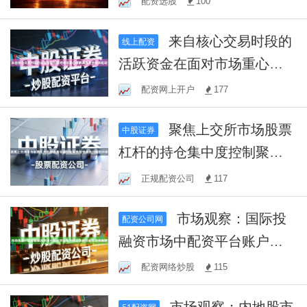
配资选股
100
来自核心交易时段的
线上配资
活跃资金在面对市场重心频
繁调整导致板块轮动
配资网上开户
177
聚焦上交所市场股票
中股证券
杠杆的持仓集中度控制聚焦
信号失真问题的分析
正规配资公司
117
市场观察：国际投
配资公司网
融资市场中配资平台账户独
立性说明的市场情绪围
配资网络炒股
115
市场观察：内地股市