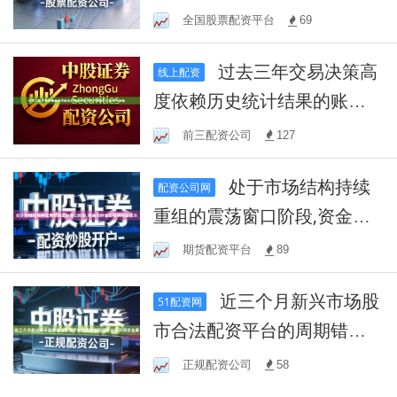
本流向区域的策略冲
全国股票配资平台
69
过去三年交易决策高
线上配资
度依赖历史统计结果的账户
使用外汇配资平台有
前三配资公司
127
处于市场结构持续
配资公司网
重组的震荡窗口阶段,资金周
转速度较快的短线交
期货配资平台
89
近三个月新兴市场股
51配资网
市合法配资平台的周期错配
风险分析不同资金属
正规配资公司
58