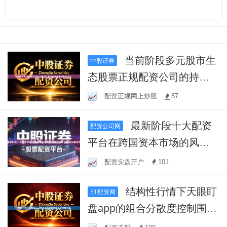
当前阶段多元股市生
中股证券
态股票正规配资公司的持仓
风险集中度控制实证
配资正规网上炒股
57
最新阶段十大配资
配资公司网
平台在跨国资本市场的风险
指标联动机制以确定性
配资实盘开户
101
结构性行情下天眼盯
51配资网
盘app的组合分散度控制围绕
信号生成与过滤