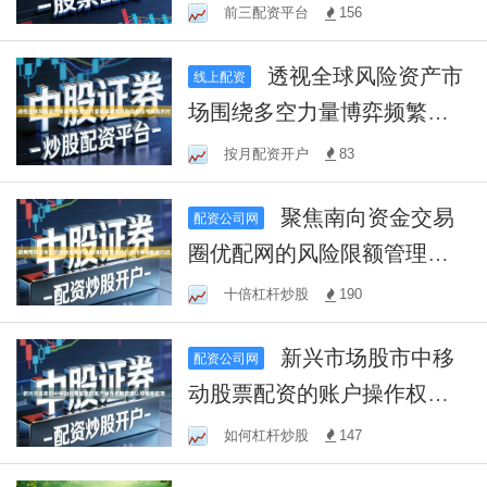
析从资金流向角度展
前三配资平台
156
透视全球风险资产市
线上配资
场围绕多空力量博弈频繁导
致趋势信号失真的时
按月配资开户
83
聚焦南向资金交易
配资公司网
圈优配网的风险限额管理结
合行为指标与数据的综
十倍杠杆炒股
190
新兴市场股市中移
配资公司网
动股票配资的账户操作权限
管理认知偏差梳理
如何杠杆炒股
147