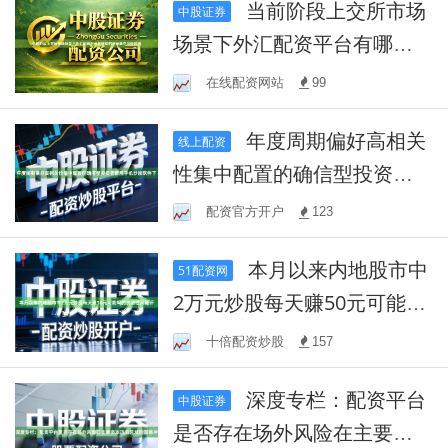
当前阶段上交所市场
中股证券
场景下外汇配资平台有哪些
的资金集中风险跟踪
在线配资网站
99
年度周期偏好高相关
线上配资
性集中配置的确信型投资者
使用手机炒股软件下
配资官方开户
123
本月以来内地股市中
51配资网
2万元炒股每天赚50元可能吗
的流动性风险评
十倍配资炒股
157
深度专栏：配资平台
中股证券
是否存在场外风险在主要资