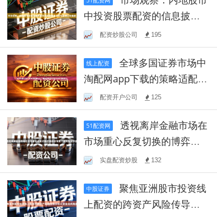
51配资网
中投资股票配资的信息披露
完整性管理认知偏差
配资炒股公司
195
全球多国证券市场中
线上配资
淘配网app下载的策略适配性
评估以策略演进
配资开户公司
125
透视离岸金融市场在
51配资网
市场重心反复切换的博弈期
背景下模拟配资炒股
实盘配资炒股
132
聚焦亚洲股市投资线
中股证券
上配资的跨资产风险传导分